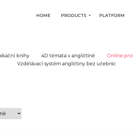
HOME
PRODUCTS
PLATFORM
kační knihy
4D témata v angličtině
Online pro
Vzdělávací systém angličtiny bez učebnic